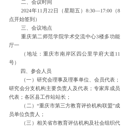
二、
会议时间
202
4
年
11
月
22
日（星期五）
8
:
3
0
—
1
7
:
0
0
（
8
点开始签到）
三
、会议地点
重庆第二师范学院学术交流中心
3
楼多功能
厅一
（地址：重庆市南岸区四公里学府大道
11
号）
四
、参会人员
（一）研究会理事及理事单位、会员代表；
研究会分支机构主要负责人及代表；专家库成员
代表；各区县工作站站长；
（二）
“重庆市第三方教育评价机构联盟”成
员单位负责人；
（三）相关省市教育评估机构及社会组织代