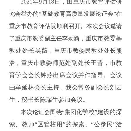
2021
年
9
月
18
日，
由重庆市教育评估研
究会举办的“基础教育高质量发展论证会”
在
重庆市教育评估院顺利召开
。
本次会议邀请
市教委基
了重庆市教委副主任李劲渝，重庆
教处处长吴薇
，重庆市教委民教处处长熊
市教委师范处副处长王晋，市教
浩，重庆
育学会会长钟燕出席会议并作指导。会议
由牟延林会长主持。我会常务副会长刘云
生，秘书长陈瑞生参加会议。
学校
建设的探
本次论证会围绕“集团化
”
索、教师“区管校用”的探索、“公参民”治