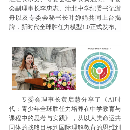
会副理事长李忠志、渝北中学纪委书记游
舟以及专委会秘书长叶婵娟共同上台揭
牌，
新时代全球胜任力
模型
1.0
正式发布。
专委会
理事长黄启慧分享了
《
AI
时
代：青少年全球胜任力培养在中学教育与
课程中的思考与实践》，从以人类命运共
同体的战略目标到国际理解教育的思维到